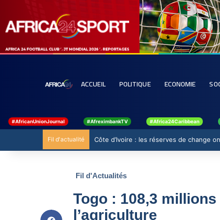
ACCUEIL
POLITIQUE
ECONOMIE
SO
#AfricanUnionJournal
#AfreximbankTV
#Africa24Caribbean
Fil d'actualité
Côte d’Ivoire : les réserves de change ont
Fil d'Actualités
Togo : 108,3 million
l’agriculture