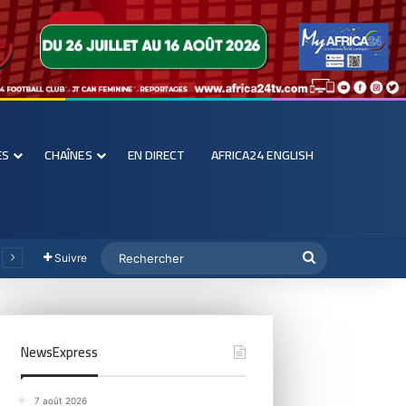
ES
CHAÎNES
EN DIRECT
AFRICA24 ENGLISH
Suivre
NewsExpress
7 août 2026