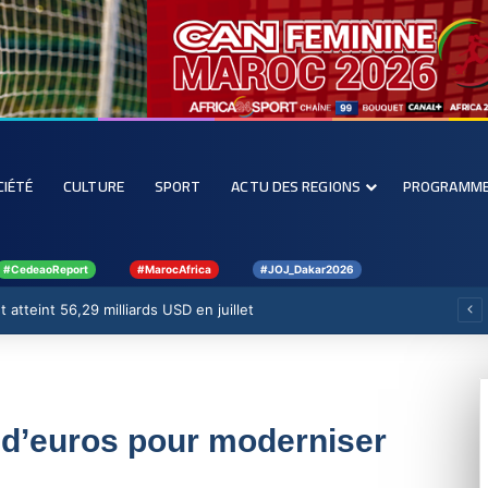
CIÉTÉ
CULTURE
SPORT
ACTU DES REGIONS
PROGRAMM
#CedeaoReport
#MarocAfrica
#JOJ_Dakar2026
 atteint 56,29 milliards USD en juillet
s d’euros pour moderniser