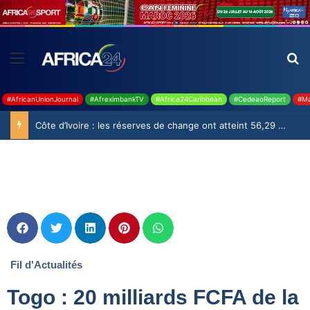
#AfricanUnionJournal
#AfreximbankTV
#Africa24Caribbean
#CedeaoReport
#Ma
Côte d’Ivoire : les réserves de change ont atteint 56,29 milliards USD en juillet
Fil d'Actualités
Togo : 20 milliards FCFA de la