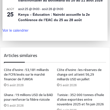
transfrontalier au Botswana du 20 au 21 août 2026
août 25 @ 0h00
-
août 28 @ 0h00
AOÛT
25
Kenya – Éducation : Nairobi accueille la 2e
Conférence de l’EAC du 25 au 28 août
Voir le calendrier
Articles similaires
Côte d’Ivoire : 53,181 milliards
Côte d’Ivoire : les réserves de
de FCFA levés sur le marché
change ont atteint 56,29
financier de l’UMOA
milliards USD en juillet
5 août 2026
5 août 2026
Ghana : 19 millions USD de la BAD
Tunisie : 352 000 tonnes d’huile
pour renforcer la filière rizicole
d’olive exportées entre
novembre 2025 et fin juin 2026
5 août 2026