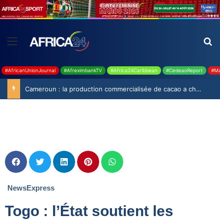
#AfricanUnionJournal
#AfreximbankTV
#Africa24Caribbean
#CedeaoReport
#Ma
Cameroun : la production commercialisée de cacao a chuté de 19,9% durant la saison 2025-2026
NewsExpress
Togo : l’État soutient les