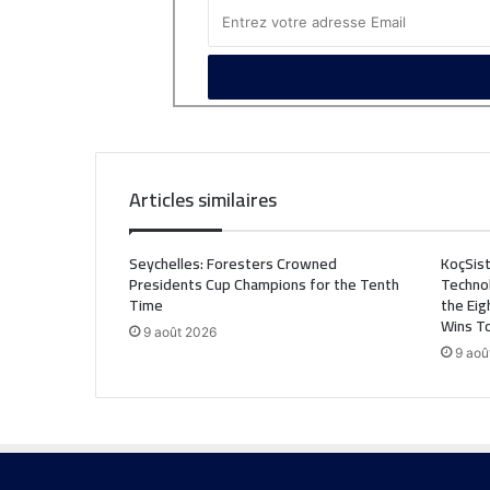
Articles similaires
Seychelles: Foresters Crowned
KoçSist
Presidents Cup Champions for the Tenth
Technol
Time
the Eig
Wins Top
9 août 2026
9 aoû