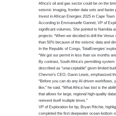
Africa’s oil and gas sector could be on the br
seismic imaging, frontier data sets and faster
Invest in African Energies 2025 in Cape Tow
According to Emmanuelle Garinet, VP of Explora
significant volumes. She pointed to Namibia 
projects: “When we decided to drill the Venus w
than 50% because of the seismic data and dire
In the Republic of Congo, TotalEnergies’ explo
“We got our permit in less than six months and 
By contrast, South Africa’s permitting system
described as “unacceptable” given limited budg
Chevron’s CEO, Gavin Lewis, emphasized the c
“Before you can do any AI-driven workflows, y
like,” he said. “What Africa has lost is the abi
that allows for large, regional high-quality dat
reinvent itself multiple times.”
VP of Exploration for bp, Bryan Ritchie, high
completed the first deepwater ocean-bottom no