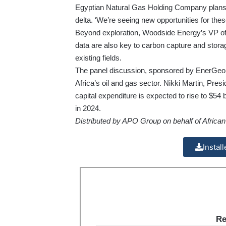
Egyptian Natural Gas Holding Company plans t
delta. ‘We’re seeing new opportunities for the
Beyond exploration, Woodside Energy’s VP of
data are also key to carbon capture and storag
existing fields.
The panel discussion, sponsored by EnerGeo Al
Africa’s oil and gas sector. Nikki Martin, Pre
capital expenditure is expected to rise to $54 b
in 2024.
Distributed by APO Group on behalf of Afric
Instal
Re