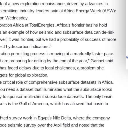
ink of a new exploration renaissance, driven by advances in
 permitting, industry leaders said at Africa Energy Week (AEW):
n on Wednesday.
tion Africa at TotalEnergies, Africa’s frontier basins hold
as an example of how seismic and subsurface data can de-risk
ell, it was frontier, but we had a probability of success of more
ct hydrocarbon indicators.”
ration permitting process is moving at a markedly faster pace.
V
are preparing for drilling by the end of the year,” Garinet said.
 has faced delays due to legal challenges, a problem she
ets for global exploration.
ritical role of comprehensive subsurface datasets in Africa.
ou need a dataset that illuminates what the subsurface looks
lity to sponsor multi-client subsurface datasets. The only basin
asets is the Gulf of America, which has allowed that basin to
lighted survey work in Egypt’s Nile Delta, where the company
de seismic survey over the Atoll field and noted that the