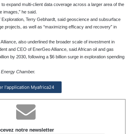
o expand multi-client data coverage across a larger area of the
se images,” he said.
 Exploration, Terry Gebhardt, said geoscience and subsurface
e projects, as well as “maximizing efficacy and recovery” in
liance, also underlined the broader scale of investment in
sident and CEO of EnerGeo Alliance, said African oil and gas
illion by 2030, following a $6 billion surge in exploration spending
an Energy Chamber.
ler l'application Myafrica24
cevez notre newsletter