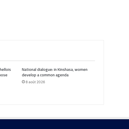
hellois
National dialogue: in Kinshasa, women
Those
develop a common agenda
8 août 2026