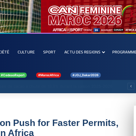
CIÉTÉ
CULTURE
SPORT
ACTU DES REGIONS
PROGRAMM
#CedeaoReport
#MarocAfrica
#JOJ_Dakar2026
nérations fiscales qui absorbent 15% du PIB
on Push for Faster Permits,
n Africa