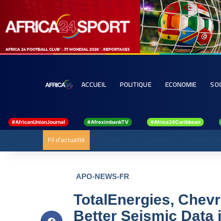
ACCUEIL
POLITIQUE
ECONOMIE
SO
#AfricanUnionJournal
#AfreximbankTV
#Africa24Caribbean
Fil d'actualité
Congo : La BAD appelle à réduire les exo
APO-NEWS-FR
TotalEnergies, Chevr
Better Seismic Data i