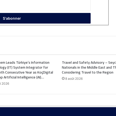
em Leads Türkiye’s Information
Travel and Safety Advisory – Seyc
ogy (IT) System Integrator for
Nationals in the Middle East and 
hth Consecutive Year as KoçDigital
Considering Travel to the Region
 Artificial Intelligence (AI)…
8 août 2026
t 2026