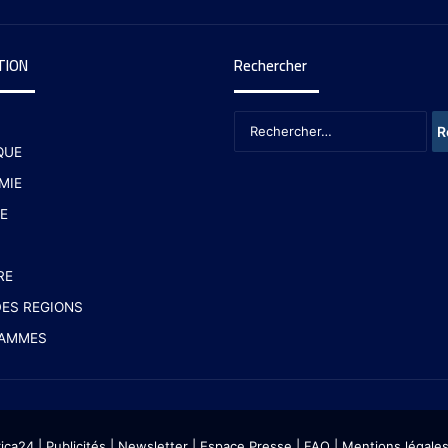
TION
Rechercher
QUE
MIE
E
RE
ES REGIONS
AMMES
rica24
|
Publicités
|
Newsletter
|
Espace Presse
| FAQ
| Mentions légale