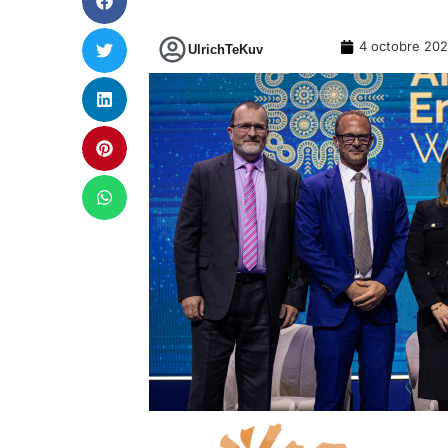
4 octobre 20
UlrichTeKuv