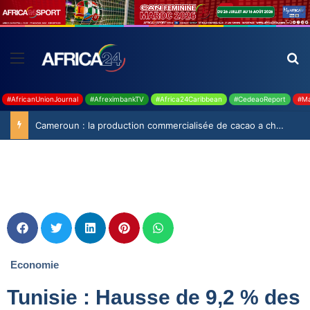
#AfricanUnionJournal
#AfreximbankTV
#Africa24Caribbean
#CedeaoReport
#Ma
Cameroun : la production commercialisée de cacao a chuté de 19,9% durant la saison 2025-2026
Economie
Tunisie : Hausse de 9,2 % des