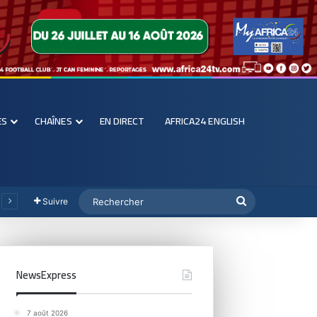
ES
CHAÎNES
EN DIRECT
AFRICA24 ENGLISH
Suivre
NewsExpress
7 août 2026