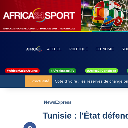
ACCUEIL
POLITIQUE
ECONOMIE
SO
#AfricanUnionJournal
#AfreximbankTV
#Africa24Caribbean
Fil d'actualité
Côte d’Ivoire : les réserves de change ont
NewsExpress
Tunisie : l’État défe