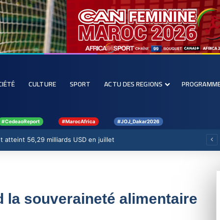
CIÉTÉ
CULTURE
SPORT
ACTU DES REGIONS
PROGRAMM
#CedeaoReport
#MarocAfrica
#JOJ_Dakar2026
 atteint 56,29 milliards USD en juillet
nd la souveraineté alimentaire