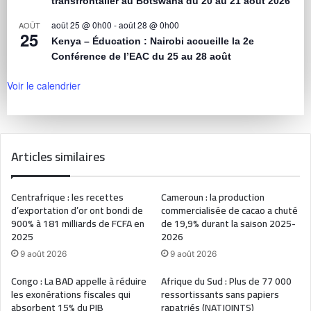
transfrontalier au Botswana du 20 au 21 août 2026
août 25 @ 0h00
-
août 28 @ 0h00
AOÛT
25
Kenya – Éducation : Nairobi accueille la 2e
Conférence de l’EAC du 25 au 28 août
Voir le calendrier
Articles similaires
Centrafrique : les recettes
Cameroun : la production
d’exportation d’or ont bondi de
commercialisée de cacao a chuté
900% à 181 milliards de FCFA en
de 19,9% durant la saison 2025-
2025
2026
9 août 2026
9 août 2026
Congo : La BAD appelle à réduire
Afrique du Sud : Plus de 77 000
les exonérations fiscales qui
ressortissants sans papiers
absorbent 15% du PIB
rapatriés (NATJOINTS)