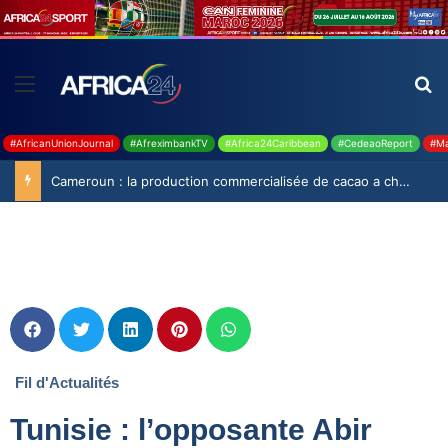
#AfricanUnionJournal
#AfreximbankTV
#Africa24Caribbean
#CedeaoReport
#Ma
Cameroun : la production commercialisée de cacao a chuté de 19,9% durant la saison 2025-2026
Fil d'Actualités
Tunisie : l’opposante Abir