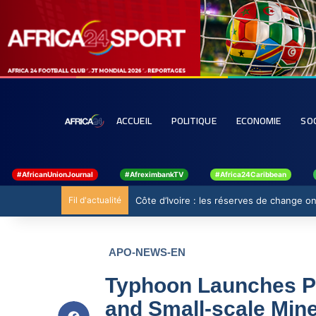
ACCUEIL
POLITIQUE
ECONOMIE
SO
#AfricanUnionJournal
#AfreximbankTV
#Africa24Caribbean
Fil d'actualité
Côte d’Ivoire : les réserves de change ont
APO-NEWS-EN
Typhoon Launches P
and Small-scale Min