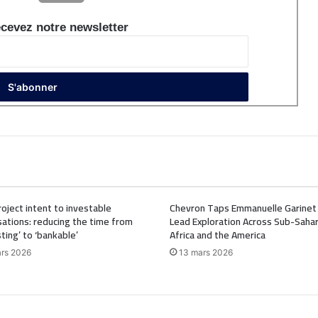
cevez notre newsletter
oject intent to investable
Chevron Taps Emmanuelle Garinet
ations: reducing the time from
Lead Exploration Across Sub-Saha
sting’ to ‘bankable’
Africa and the America
rs 2026
13 mars 2026