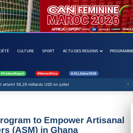
CIÉTÉ
CULTURE
SPORT
ACTU DES REGIONS
PROGRAMM
#CedeaoReport
#MarocAfrica
#JOJ_Dakar2026
 atteint 56,29 milliards USD en juillet
rogram to Empower Artisanal
ers (ASM) in Ghana