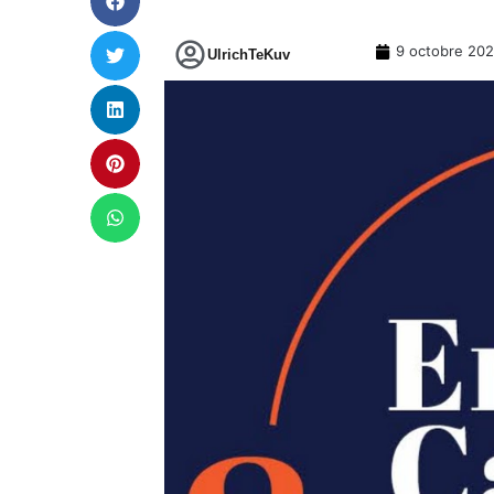
9 octobre 20
UlrichTeKuv