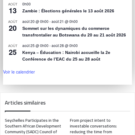
0h00
AOÛT
13
Zambie : Élections générales le 13 août 2026
août 20 @ 0h00
-
août 21 @ 0h00
AOÛT
20
Sommet sur les dynamiques du commerce
transfrontalier au Botswana du 20 au 21 août 2026
août 25 @ 0h00
-
août 28 @ 0h00
AOÛT
25
Kenya – Éducation : Nairobi accueille la 2e
Conférence de l’EAC du 25 au 28 août
Voir le calendrier
Articles similaires
Seychelles Participates in the
From project intent to
Southern African Development
investable conversations:
Community (SADC) Council of
reducing the time from