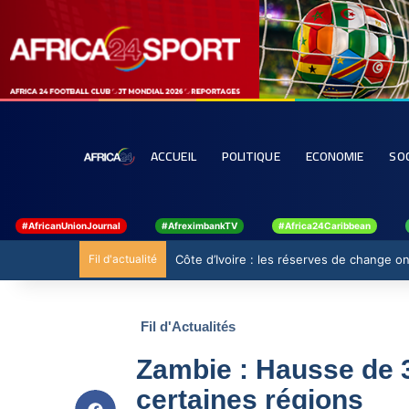
ACCUEIL
POLITIQUE
ECONOMIE
SO
#AfricanUnionJournal
#AfreximbankTV
#Africa24Caribbean
Fil d'actualité
Côte d’Ivoire : les réserves de change ont
Fil d'Actualités
Zambie : Hausse de 
certaines régions