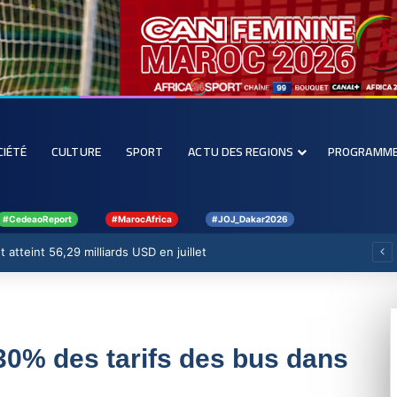
CIÉTÉ
CULTURE
SPORT
ACTU DES REGIONS
PROGRAMM
#CedeaoReport
#MarocAfrica
#JOJ_Dakar2026
 atteint 56,29 milliards USD en juillet
30% des tarifs des bus dans