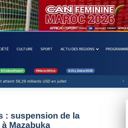
CIÉTÉ
CULTURE
SPORT
ACTU DES REGIONS
PROGRAMM
#CedeaoReport
#MarocAfrica
#JOJ_Dakar2026
 atteint 56,29 milliards USD en juillet
s : suspension de la
e à Mazabuka