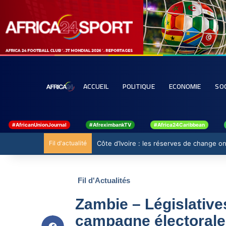
ACCUEIL
POLITIQUE
ECONOMIE
SO
#AfricanUnionJournal
#AfreximbankTV
#Africa24Caribbean
Fil d'actualité
Côte d’Ivoire : les réserves de change ont
Fil d'Actualités
Zambie – Législative
campagne électoral