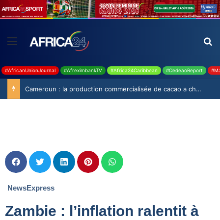
#AfricanUnionJournal
#AfreximbankTV
#Africa24Caribbean
#CedeaoReport
#Ma
Cameroun : la production commercialisée de cacao a chuté de 19,9% durant la saison 2025-2026
NewsExpress
Zambie : l’inflation ralentit à