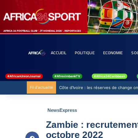
ACCUEIL
POLITIQUE
ECONOMIE
SO
#AfricanUnionJournal
#AfreximbankTV
#Africa24Caribbean
Fil d'actualité
Côte d’Ivoire : les réserves de change ont
NewsExpress
Zambie : recrutement 
octobre 2022