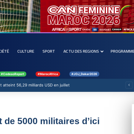
CIÉTÉ
CULTURE
SPORT
ACTU DES REGIONS
PROGRAMM
#CedeaoReport
#MarocAfrica
#JOJ_Dakar2026
 atteint 56,29 milliards USD en juillet
de 5000 militaires d’ici