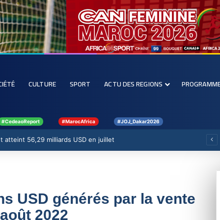
CIÉTÉ
CULTURE
SPORT
ACTU DES REGIONS
PROGRAMM
#CedeaoReport
#MarocAfrica
#JOJ_Dakar2026
 atteint 56,29 milliards USD en juillet
ns USD générés par la vente
 août 2022