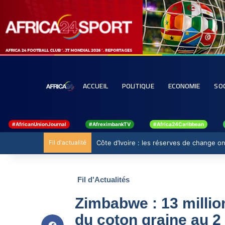
ACCUEIL
POLITIQUE
ECONOMIE
SO
#AfricanUnionJournal
#AfreximbankTV
#Africa24Caribbean
Fil d'actualité
Côte d’Ivoire : les réserves de change ont
Fil d'Actualités
Zimbabwe : 13 millio
du coton graine au 2