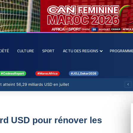
CIÉTÉ
CULTURE
SPORT
ACTU DES REGIONS
PROGRAMM
#CedeaoReport
#MarocAfrica
#JOJ_Dakar2026
 atteint 56,29 milliards USD en juillet
ard USD pour rénover les