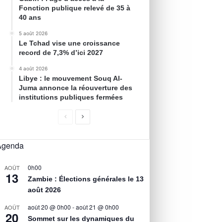
Fonction publique relevé de 35 à
40 ans
5 août 2026
Le Tchad vise une croissance
record de 7,3% d’ici 2027
4 août 2026
Libye : le mouvement Souq Al-
Juma annonce la réouverture des
institutions publiques fermées
Agenda
0h00
AOÛT
13
Zambie : Élections générales le 13
août 2026
août 20 @ 0h00
-
août 21 @ 0h00
AOÛT
20
Sommet sur les dynamiques du