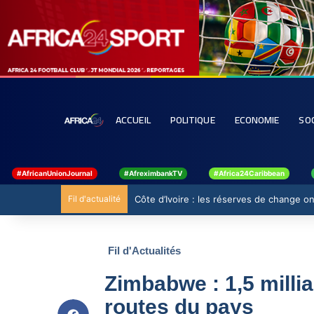
ACCUEIL
POLITIQUE
ECONOMIE
SO
#AfricanUnionJournal
#AfreximbankTV
#Africa24Caribbean
Fil d'actualité
Côte d’Ivoire : les réserves de change ont
Fil d'Actualités
Zimbabwe : 1,5 milli
routes du pays