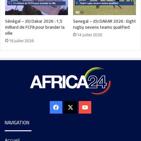
Sénégal – JOJ Dakar 2026 : 1,5
Senegal – JOJ DAKAR 2026 : Eight
milliard de FCFA pour brander la
rugby sevens teams qualified
ville
14 juillet 2026
19 juillet 2026
NAVIGATION
Accueil