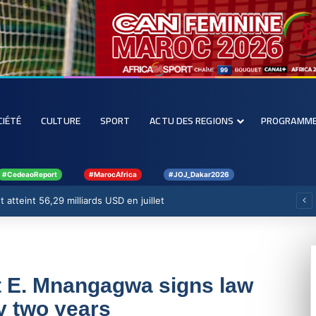
CIÉTÉ
CULTURE
SPORT
ACTU DES REGIONS
PROGRAMM
#CedeaoReport
#MarocAfrica
#JOJ_Dakar2026
 atteint 56,29 milliards USD en juillet
 E. Mnangagwa signs law
y two years