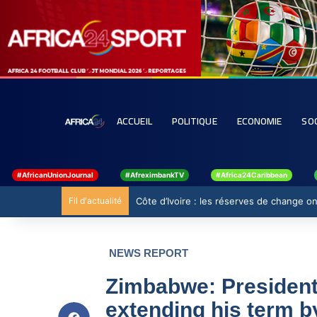
ACCUEIL
POLITIQUE
ECONOMIE
SO
#AfricanUnionJournal
#AfreximbankTV
#Africa24Caribbean
Fil d'actualité
Côte d’Ivoire : les réserves de change ont
NEWS REPORT
Zimbabwe: President
extending his term b