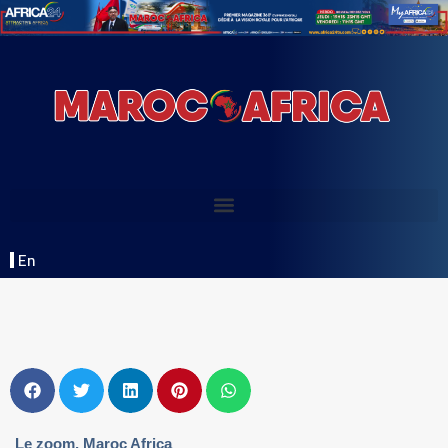
En
Le zoom
,
Maroc Africa