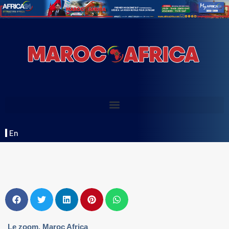
En
Le zoom
,
Maroc Africa