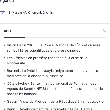
Agenda
Il n’y a pas d’évènements à venir.
N
o
t
i
APO
c
e
Vision Bénin 2060 : Le Conseil National de l'Éducation mise
sur les filières scientifiques et professionnelles
Les Africains en première ligne face à la crise de la
biodiversité
Burundi : Le Président Ndayishimiye s’entretient avec des
membres de la diaspora burundaise
Côte d'Ivoire - Santé : Institut National de Formation des
Agents de Santé (INFAS) transformé en établissement public
hospitalier national
Gabon : Visite du Président de la République à Yamoussoukro
Bénin : Développement de la nouvelle cité de Ouèdo à