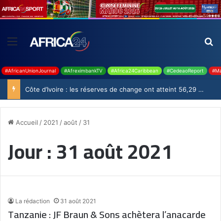
#AfricanUnionJournal
#AfreximbankTV
#Africa24Caribbean
#CedeaoReport
#Ma
Côte d’Ivoire : les réserves de change ont atteint 56,29 milliards USD en juillet
Accueil
/
2021
/
août
/
31
Jour :
31 août 2021
La rédaction
31 août 2021
Tanzanie : JF Braun & Sons achètera l’anacarde