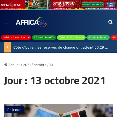
#AfricanUnionJournal
#AfreximbankTV
#Africa24Caribbean
#CedeaoReport
#Ma
Côte d’Ivoire : les réserves de change ont atteint 56,29 milliards USD en juillet
Accueil
/
2021
/
octobre
/
13
Jour :
13 octobre 2021
Politique