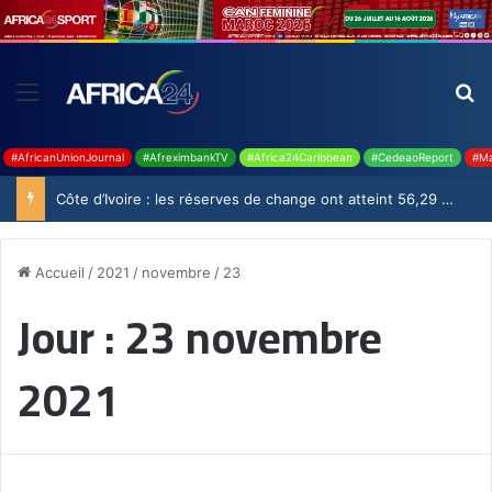
#AfricanUnionJournal
#AfreximbankTV
#Africa24Caribbean
#CedeaoReport
#Ma
Côte d’Ivoire : les réserves de change ont atteint 56,29 milliards USD en juillet
Accueil
/
2021
/
novembre
/
23
Jour :
23 novembre
2021