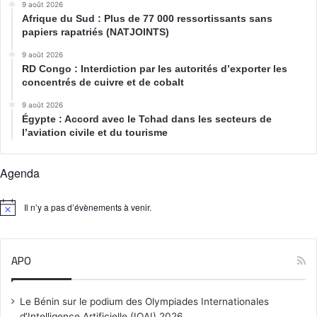
9 août 2026
Afrique du Sud : Plus de 77 000 ressortissants sans
papiers rapatriés (NATJOINTS)
9 août 2026
RD Congo : Interdiction par les autorités d’exporter les
concentrés de cuivre et de cobalt
9 août 2026
Égypte : Accord avec le Tchad dans les secteurs de
l’aviation civile et du tourisme
Agenda
Il n’y a pas d’évènements à venir.
N
o
t
i
APO
c
e
Le Bénin sur le podium des Olympiades Internationales
d’Intelligence Artificielle (IOAI) 2026