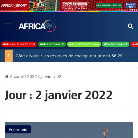
#AfricanUnionJournal
#AfreximbankTV
#Africa24Caribbean
#CedeaoReport
#Ma
Côte d’Ivoire : les réserves de change ont atteint 56,29 milliards USD en juillet
Accueil
/
2022
/
janvier
/
02
Jour :
2 janvier 2022
Economie