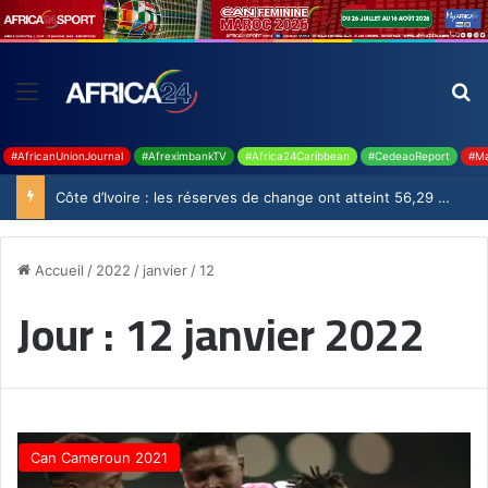
#AfricanUnionJournal
#AfreximbankTV
#Africa24Caribbean
#CedeaoReport
#Ma
Côte d’Ivoire : les réserves de change ont atteint 56,29 milliards USD en juillet
Accueil
/
2022
/
janvier
/
12
Jour :
12 janvier 2022
Can Cameroun 2021