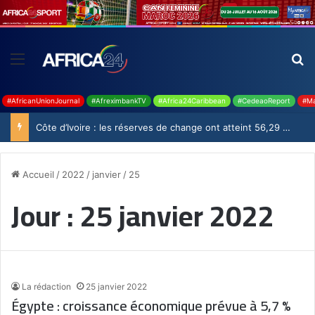
#AfricanUnionJournal
#AfreximbankTV
#Africa24Caribbean
#CedeaoReport
#Ma
Côte d’Ivoire : les réserves de change ont atteint 56,29 milliards USD en juillet
Accueil
/
2022
/
janvier
/
25
Jour :
25 janvier 2022
La rédaction
25 janvier 2022
Égypte : croissance économique prévue à 5,7 %