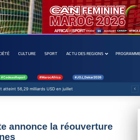
CIÉTÉ
CULTURE
SPORT
ACTU DES REGIONS
PROGRAMM
#CedeaoReport
#MarocAfrica
#JOJ_Dakar2026
 atteint 56,29 milliards USD en juillet
nte annonce la réouverture
nnes