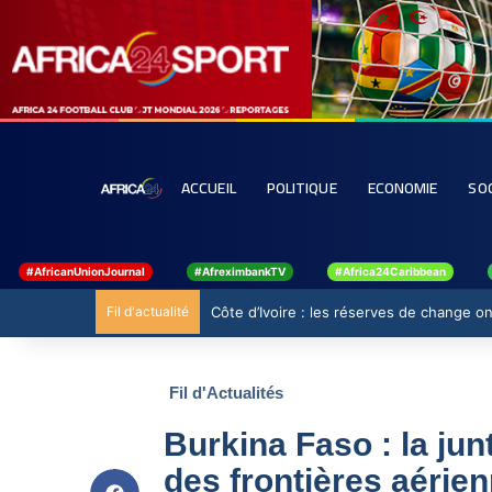
ACCUEIL
POLITIQUE
ECONOMIE
SO
#AfricanUnionJournal
#AfreximbankTV
#Africa24Caribbean
Fil d'actualité
Côte d’Ivoire : les réserves de change ont
Fil d'Actualités
Burkina Faso : la ju
des frontières aérie