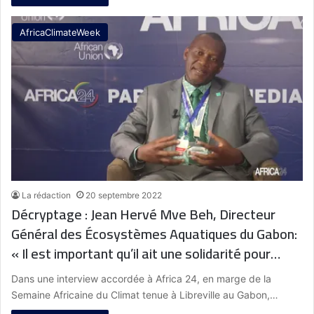
AfricaClimateWeek
La rédaction
20 septembre 2022
Décryptage : Jean Hervé Mve Beh, Directeur
Général des Écosystèmes Aquatiques du Gabon:
« Il est important qu’il ait une solidarité pour
atténuer l’impact du changement climatique»
Dans une interview accordée à Africa 24, en marge de la
Semaine Africaine du Climat tenue à Libreville au Gabon,…