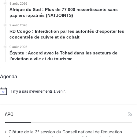
9 août 2026
Afrique du Sud : Plus de 77 000 ressortissants sans
papiers rapatriés (NATJOINTS)
9 août 2026
RD Congo : Interdiction par les autorités d’exporter les
concentrés de cuivre et de cobalt
9 août 2026
Égypte : Accord avec le Tchad dans les secteurs de
l’aviation civile et du tourisme
Agenda
Il n’y a pas d’évènements à venir.
N
o
t
i
APO
c
e
Clôture de la 3ᵉ session du Conseil national de l’éducation