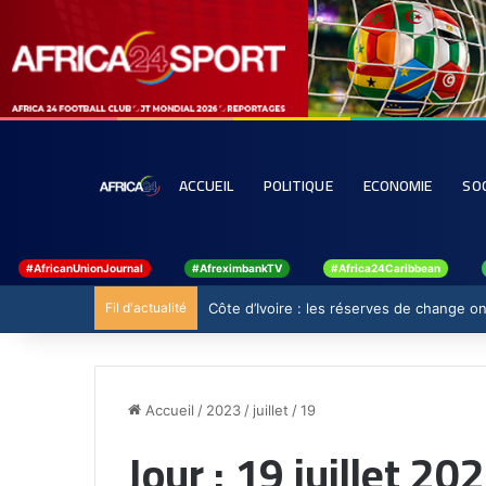
ACCUEIL
POLITIQUE
ECONOMIE
SO
#AfricanUnionJournal
#AfreximbankTV
#Africa24Caribbean
Fil d'actualité
Côte d’Ivoire : les réserves de change ont
Accueil
/
2023
/
juillet
/
19
Jour :
19 juillet 20