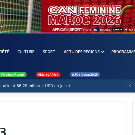
CIÉTÉ
CULTURE
SPORT
ACTU DES REGIONS
PROGRAMM
#CedeaoReport
#MarocAfrica
#JOJ_Dakar2026
 atteint 56,29 milliards USD en juillet
23