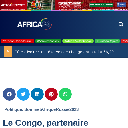
#AfricanUnionJournal
#AfreximbankTV
#Africa24Caribbean
#CedeaoReport
#Ma
Côte d’Ivoire : les réserves de change ont atteint 56,29 milliards USD en juillet
Politique
,
SommetAfriqueRussie2023
Le Congo, partenaire