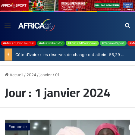
#AfricanUnionJournal
#AfreximbankTV
#Africa24Caribbean
#CedeaoReport
#Ma
Côte d’Ivoire : les réserves de change ont atteint 56,29 milliards USD en juillet
Accueil
/
2024
/
janvier
/
01
Jour :
1 janvier 2024
Economie