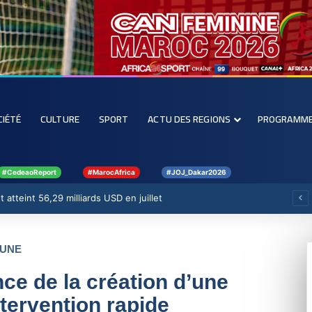
CIÉTÉ
CULTURE
SPORT
ACTU DES REGIONS
PROGRAMM
#CedeaoReport
#MarocAfrica
#JOJ_Dakar2026
 atteint 56,29 milliards USD en juillet
UNE
ce de la création d’une
ntervention rapide