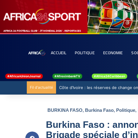
ACCUEIL
POLITIQUE
ECONOMIE
SO
#AfricanUnionJournal
#AfreximbankTV
#Africa24Caribbean
Fil d'actualité
Côte d’Ivoire : les réserves de change ont
BURKINA FASO
,
Burkina Faso
,
Politique
,
Burkina Faso : annon
Brigade spéciale d’i