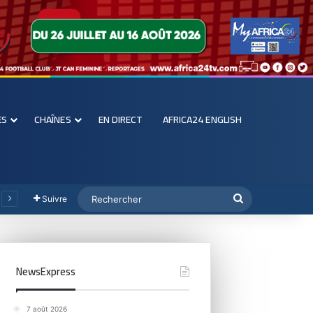
ES
CHAÎNES
EN DIRECT
AFRICA24 ENGLISH
Suivre
NewsExpress
7 août 2026