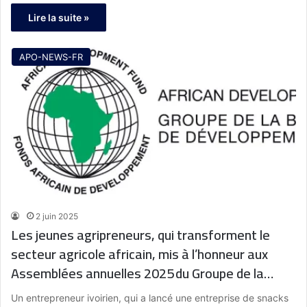
Lire la suite »
APO-NEWS-FR
2 juin 2025
Les jeunes agripreneurs, qui transforment le
secteur agricole africain, mis à l’honneur aux
Assemblées annuelles 2025 du Groupe de la
Banque africaine de développement
Un entrepreneur ivoirien, qui a lancé une entreprise de snacks