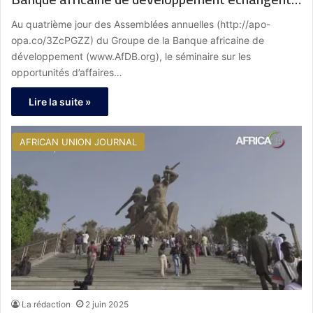
autour des opportunités d’affaires
Au quatrième jour des Assemblées annuelles (http://apo-
opa.co/3ZcPGZZ) du Groupe de la Banque africaine de
développement (www.AfDB.org), le séminaire sur les
opportunités d’affaires…
Lire la suite »
AFRICAN UNION JOURNAL
La rédaction
2 juin 2025