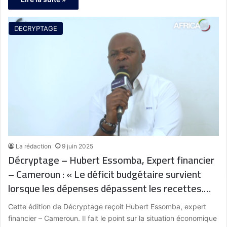
DECRYPTAGE
La rédaction
9 juin 2025
Décryptage – Hubert Essomba, Expert financier
– Cameroun : « Le déficit budgétaire survient
lorsque les dépenses dépassent les recettes.
Pour y remédier, les États cherchent de
Cette édition de Décryptage reçoit Hubert Essomba, expert
nouvelles sources de financement, notamment
financier – Cameroun. Il fait le point sur la situation économique