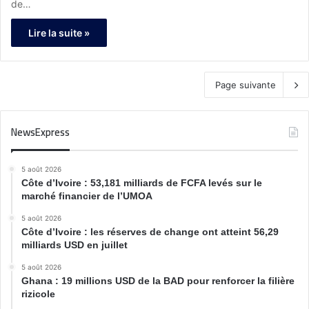
sur les marchés financiers »
de…
Lire la suite »
Page suivante
NewsExpress
5 août 2026
Côte d’Ivoire : 53,181 milliards de FCFA levés sur le
marché financier de l’UMOA
5 août 2026
Côte d’Ivoire : les réserves de change ont atteint 56,29
milliards USD en juillet
5 août 2026
Ghana : 19 millions USD de la BAD pour renforcer la filière
rizicole