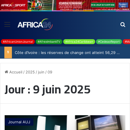
#AfricanUnionJournal
#AfreximbankTV
#Africa24Caribbean
#CedeaoReport
#Ma
Côte d’Ivoire : les réserves de change ont atteint 56,29 milliards USD en juillet
Accueil
/
2025
/
juin
/
09
Jour :
9 juin 2025
Journal AUJ