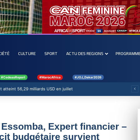
CIÉTÉ
CULTURE
SPORT
ACTU DES REGIONS
PROGRAMM
#CedeaoReport
#MarocAfrica
#JOJ_Dakar2026
 atteint 56,29 milliards USD en juillet
 Essomba, Expert financier –
cit budgétaire survient