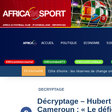
ACCUEIL
POLITIQUE
ECONOMIE
SO
#AfricanUnionJournal
#AfreximbankTV
#Africa24Caribbean
Fil d'actualité
Côte d’Ivoire : les réserves de change ont
DECRYPTAGE
Décryptage – Hubert
Cameroun : « Le défi