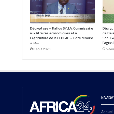
Décryptage – Kalilou SYLLA, Commissaire
Décryp
aux Affaires économiques et à
de Délé
l’Agriculture de la CEDEAO – Côte d’Ivoire :
Son Exc
« La…
l’Agricu
6 août 2026
5 aoû
NAVIGA
Accueil