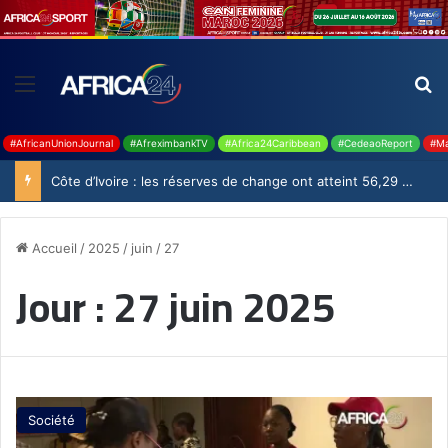
#AfricanUnionJournal
#AfreximbankTV
#Africa24Caribbean
#CedeaoReport
#Ma
Côte d’Ivoire : les réserves de change ont atteint 56,29 milliards USD en juillet
Accueil
/
2025
/
juin
/
27
Jour :
27 juin 2025
Société