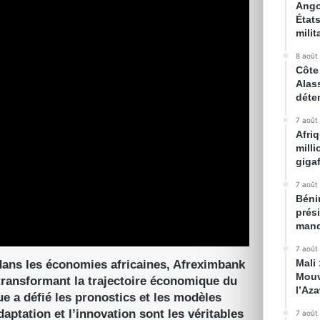
Ango
État
milit
8 août
Côte 
Alas
déte
7 août
Afri
mill
gigaf
7 août
Bénin
prés
mand
7 août
Mali
 dans les économies africaines, Afreximbank
Mouv
transformant la trajectoire économique du
l’Az
ue a défié les pronostics et les modèles
daptation et l’innovation sont les véritables
7 août