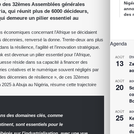
Nigé
ure des 32èmes Assemblées générales
anno
ia, qui réunit plus de 6000 décideurs,
des 
i demeure un pilier essentiel au
ns économiques concernant l’Afrique se décidaient
is décennies, renversé la donne. Trente-deux ans plus
Agenda
 la résilience, l’agilité et l’innovation stratégique.
k est devenue un pilier essentiel pour l’Afrique,
0h
AOÛT
13
ouesse réside dans sa capacité à financer des
Za
stries créatives et le numérique souvent négligés par
ao
ur des décennies de résilience », de ces 32èmes
ao
AOÛT
2025 à Abuja au Nigéria, résume cette trajectoire
20
So
co
Bo
ao
AOÛT
25
dans des domaines clés, comme
Ke
ontinent, sont essentiels pour le
ac
du
bérés sur l’industrialisation, avec une vue