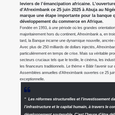
leviers de l’émancipation africaine. L’ouvert
d’Afreximbank ce 25 juin 2025 à Abuja au Nigér
marque une étape importante pour la banque qu
développement du commerce en Afrique.
Fondée en 1993, à une période où les grandes orientatio
majoritairement hors du continent, Afreximbank a, en tro
tard, la Banque incarne une dynamique nouvelle, ancrée dans
Avec plus de 250 milliards de dollars injectés, Afreximban
particulièrement en temps de crise. Mais sa véritable pr
secteurs cruciaux tels que le textile, le cinéma, les indu
les financeurs traditionnels. Le thème « Bâtir l’avenir s
Assemblées annuelles d’Afreximbank ouvertes ce 25 juin 
exceptionnelle.
“
Les réformes structurelles et l’investissement 
l’infrastructure et le capital humain, à travers le c
développement soutenable. C’est l’heure d’être déli