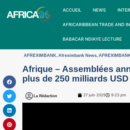
ACCUEIL
NEWS
INTE
AFRICARIBBEAN TRADE AND 
BABACAR NDIAYE LECTURE
AFREXIMBANK
,
Afreximbank News
,
AFREXIMBANK
Afrique – Assemblées ann
plus de 250 milliards USD 
27 juin 2025
9:23 pm
La Rédaction