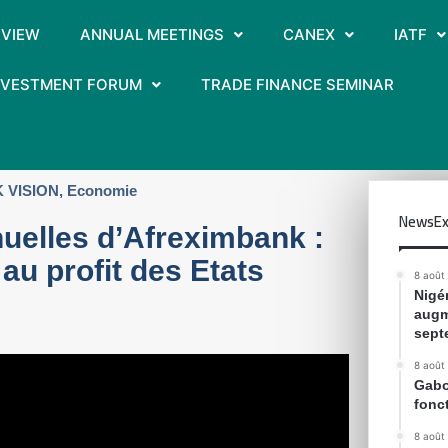
RVIEW
ANNUAL MEETINGS
CANEX
IATF
INVESTMENT FORUM
TRADE FINANCE SEMINAR
 VISION
,
Economie
NewsEx
uelles d’Afreximbank :
au profit des Etats
8 août
Nigér
augm
sept
8 août
Gabon
fonc
8 août