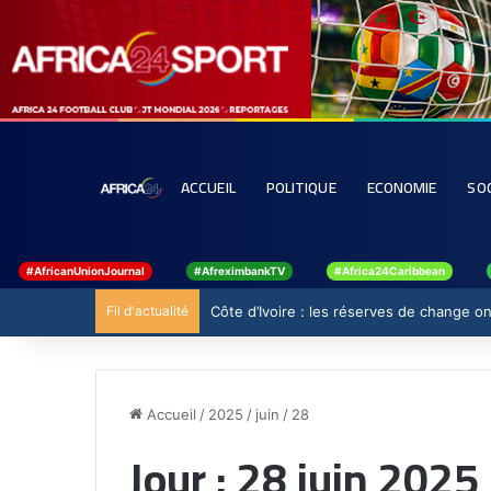
ACCUEIL
POLITIQUE
ECONOMIE
SO
#AfricanUnionJournal
#AfreximbankTV
#Africa24Caribbean
Fil d'actualité
Côte d’Ivoire : les réserves de change ont
Accueil
/
2025
/
juin
/
28
Jour :
28 juin 2025