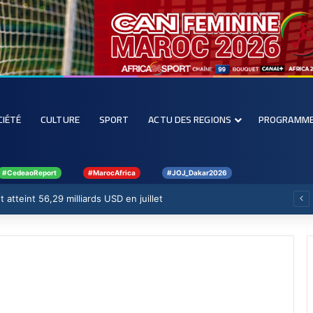
CIÉTÉ
CULTURE
SPORT
ACTU DES REGIONS
PROGRAMM
#CedeaoReport
#MarocAfrica
#JOJ_Dakar2026
 atteint 56,29 milliards USD en juillet