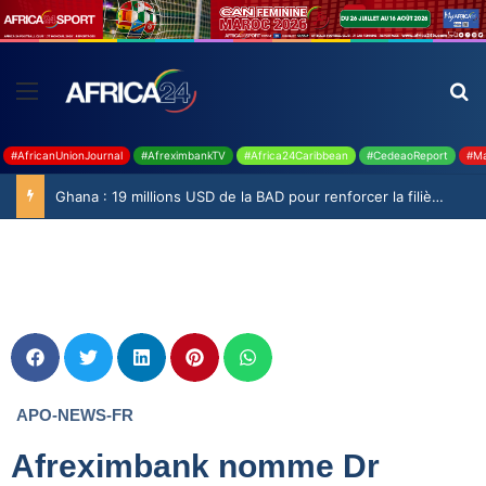
#AfricanUnionJournal
#AfreximbankTV
#Africa24Caribbean
#CedeaoReport
#Ma
Ghana : 19 millions USD de la BAD pour renforcer la filière rizicole
APO-NEWS-FR
Afreximbank nomme Dr