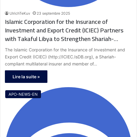
UlrichTeKuv
23 septembre 2025
Islamic Corporation for the Insurance of
Investment and Export Credit (ICIEC) Partners
with Takaful Libya to Strengthen Shariah-
Compliant Export Credit Insurance in Libya
The Islamic Corporation for the Insurance of Investment and
Export Credit (ICIEC) (http://ICIEC.IsDB.org), a Shariah-
compliant multilateral insurer and member of…
Lire la suite »
APO-NEWS-EN