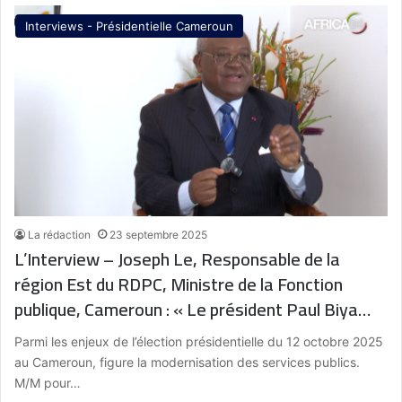
Interviews - Présidentielle Cameroun
La rédaction
23 septembre 2025
L’Interview – Joseph Le, Responsable de la
région Est du RDPC, Ministre de la Fonction
publique, Cameroun : « Le président Paul Biya
est, sans conteste, le meilleur choix pour le
Parmi les enjeux de l’élection présidentielle du 12 octobre 2025
Cameroun. Fidèle à sa vision depuis son arrivée
au Cameroun, figure la modernisation des services publics.
au pouvoir, il a su garantir la stabilité du pays
M/M pour…