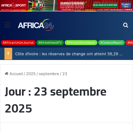
#AfricanUnionJournal
#AfreximbankTV
#Africa24Caribbean
#CedeaoReport
#Ma
Côte d’Ivoire : les réserves de change ont atteint 56,29 milliards USD en juillet
Accueil
/
2025
/
septembre
/
23
Jour :
23 septembre
2025