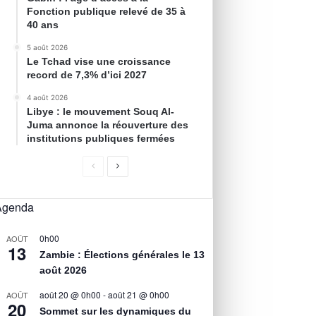
Fonction publique relevé de 35 à
40 ans
5 août 2026
Le Tchad vise une croissance
record de 7,3% d’ici 2027
4 août 2026
Libye : le mouvement Souq Al-
Juma annonce la réouverture des
institutions publiques fermées
Agenda
0h00
AOÛT
13
Zambie : Élections générales le 13
août 2026
août 20 @ 0h00
-
août 21 @ 0h00
AOÛT
20
Sommet sur les dynamiques du