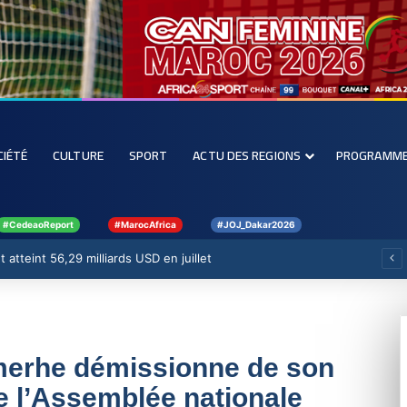
CIÉTÉ
CULTURE
SPORT
ACTU DES REGIONS
PROGRAMM
#CedeaoReport
#MarocAfrica
#JOJ_Dakar2026
 atteint 56,29 milliards USD en juillet
merhe démissionne de son
e l’Assemblée nationale