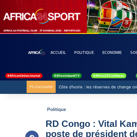
ACCUEIL
POLITIQUE
ECONOMIE
SO
#AfricanUnionJournal
#AfreximbankTV
#Africa24Caribbean
Fil d'actualité
Côte d’Ivoire : les réserves de change ont
Politique
RD Congo : Vital Ka
poste de président d