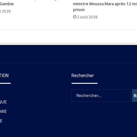
 Gambie
ministre Moussa Mara après 12 mo
prison
t 2026
2 août 2026
TION
Rechercher
QUE
MIE
E