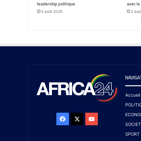
leadership politique
avec la
5 août 2026
2 aoû
NAVIGA
Accueil
POLITI
ECONO
SOCIET
SPORT