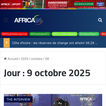
#AfricanUnionJournal
#AfreximbankTV
#Africa24Caribbean
#CedeaoReport
#Ma
Côte d’Ivoire : les réserves de change ont atteint 56,29 milliards USD en juillet
Accueil
/
2025
/
octobre
/
09
Jour :
9 octobre 2025
THE INTERVIEW