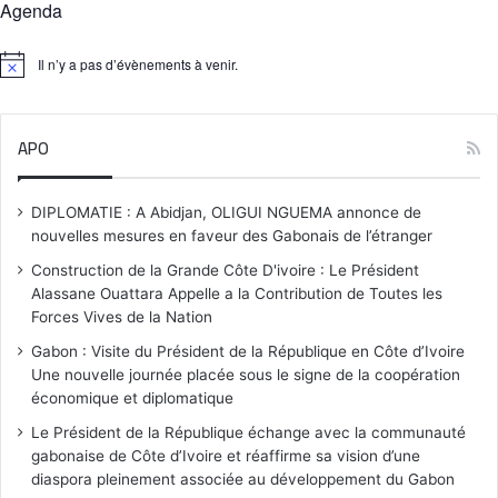
Agenda
Il n’y a pas d’évènements à venir.
N
o
t
i
APO
c
e
DIPLOMATIE : A Abidjan, OLIGUI NGUEMA annonce de
nouvelles mesures en faveur des Gabonais de l’étranger
Construction de la Grande Côte D'ivoire : Le Président
Alassane Ouattara Appelle a la Contribution de Toutes les
Forces Vives de la Nation
Gabon : Visite du Président de la République en Côte d’Ivoire
Une nouvelle journée placée sous le signe de la coopération
économique et diplomatique
Le Président de la République échange avec la communauté
gabonaise de Côte d’Ivoire et réaffirme sa vision d’une
diaspora pleinement associée au développement du Gabon