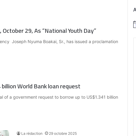
N
 October 29, As “National Youth Day”
o
t
i
ellency Joseph Nyuma Boakai, Sr., has issued a proclamation
c
e
billion World Bank loan request
l of a government request to borrow up to US$1.341 billion
La rédaction
29 octobre 2025