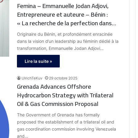
Femina – Emmanuelle Jodan Adjovi,
Entrepreneure et auteure – Bénin :
« La recherche de la perfection dans
son domaine doit être une source de
Originaire du Bénin, et profondément enracinée
motivation pour tous les créateurs de
dans la vision d’un leadership au féminin dédié à la
mode »
transformation, Emmanuelle Jodan Adjovi…
Lire la suite »
UlrichTeKuv
29 octobre 2025
Grenada Advances Offshore
Hydrocarbon Strategy with Trilateral
Oil & Gas Commission Proposal
The Government of Grenada has formally
proposed the establishment of a trilateral oil and
gas coordination commission involving Venezuela
and…