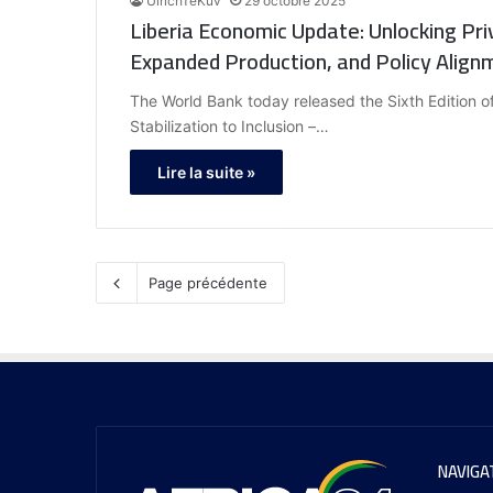
UlrichTeKuv
29 octobre 2025
Liberia Economic Update: Unlocking Pri
Expanded Production, and Policy Align
The World Bank today released the Sixth Edition of
Stabilization to Inclusion –…
Lire la suite »
Page précédente
NAVIGA