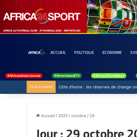
ACCUEIL
POLITIQUE
ECONOMIE
SO
#AfricanUnionJournal
#AfreximbankTV
#Africa24Caribbean
Fil d'actualité
Côte d’Ivoire : les réserves de change ont
Accueil
/
2025
/
octobre
/
29
Jour :
29 octobre 