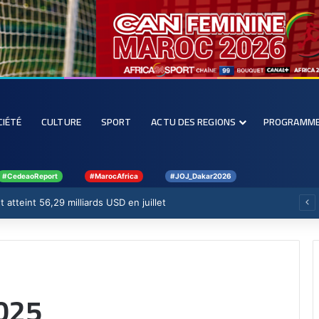
CIÉTÉ
CULTURE
SPORT
ACTU DES REGIONS
PROGRAMM
#CedeaoReport
#MarocAfrica
#JOJ_Dakar2026
 atteint 56,29 milliards USD en juillet
2025