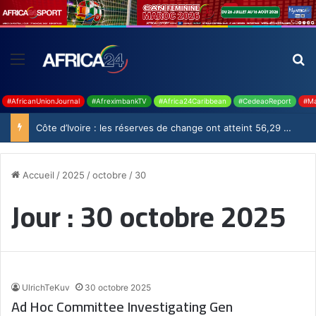
#AfricanUnionJournal
#AfreximbankTV
#Africa24Caribbean
#CedeaoReport
#Ma
Côte d’Ivoire : les réserves de change ont atteint 56,29 milliards USD en juillet
Accueil
/
2025
/
octobre
/
30
Jour :
30 octobre 2025
UlrichTeKuv
30 octobre 2025
Ad Hoc Committee Investigating Gen