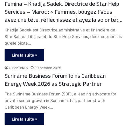
Femina – Khadija Sadek, Directrice de Star Help
Services – Maroc : « Femmes, bougez ! Vous
avez une tête, réfléchissez et ayez la volonté :
vous réussirez, il y a des opportunités. Il faut que
Khadija Sadek est Directrice administrative et financière de
la femme sorte et soutienne son mari. »
Star Sahara Littijara et de Star Help Services, deux entreprises
qu’elle pilote…
Lire la suite »
UlrichTeKuv
30 octobre 2025
Suriname Business Forum Joins Caribbean
Energy Week 2026 as Strategic Partner
The Suriname Business Forum (SBF), a leading advocate for
private sector growth in Suriname, has partnered with
Caribbean Energy Week…
Lire la suite »