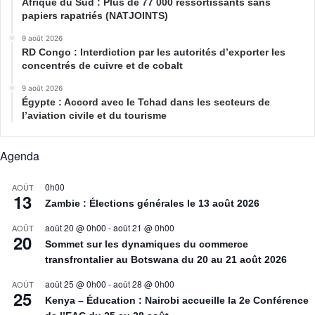
Afrique du Sud : Plus de 77 000 ressortissants sans
papiers rapatriés (NATJOINTS)
9 août 2026
RD Congo : Interdiction par les autorités d’exporter les
concentrés de cuivre et de cobalt
9 août 2026
Égypte : Accord avec le Tchad dans les secteurs de
l’aviation civile et du tourisme
Agenda
0h00
AOÛT
13
Zambie : Élections générales le 13 août 2026
août 20 @ 0h00
-
août 21 @ 0h00
AOÛT
20
Sommet sur les dynamiques du commerce
transfrontalier au Botswana du 20 au 21 août 2026
août 25 @ 0h00
-
août 28 @ 0h00
AOÛT
25
Kenya – Éducation : Nairobi accueille la 2e Conférence