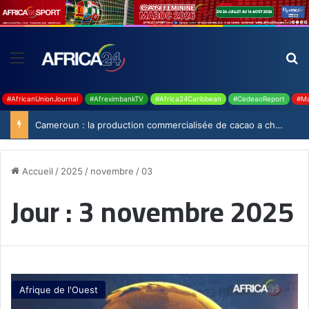
#AfricanUnionJournal
#AfreximbankTV
#Africa24Caribbean
#CedeaoReport
#Ma
Cameroun : la production commercialisée de cacao a chuté de 19,9% durant la saison 2025-2026
Accueil
/
2025
/
novembre
/
03
Jour :
3 novembre 2025
Afrique de l'Ouest