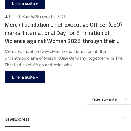
Lire la suite »
UlrichTeKuv
25 novembre 2025
Merck Foundation Chief Executive Officer (CEO)
marks ‘International Day for Elimination of
Violence against Women 2025’ through their
“Our Africa” Television (TV) Program, Songs,
Merck Foundation (www.Merck-Foundation.com), the
Children Storybooks and Animation Films
philanthropic arm of Merck KGaA Germany, together with The
First Ladies of Africa and Asia, who…
Lire la suite »
Page suivante
NewsExpress