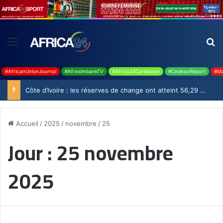
#AfricanUnionJournal
#AfreximbankTV
#Africa24Caribbean
#CedeaoReport
#Ma
Côte d’Ivoire : les réserves de change ont atteint 56,29 milliards USD en juillet
Accueil
/
2025
/
novembre
/
25
Jour :
25 novembre
2025