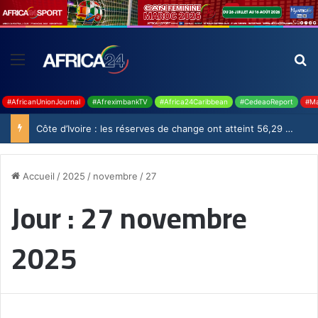
#AfricanUnionJournal
#AfreximbankTV
#Africa24Caribbean
#CedeaoReport
#Ma
Côte d’Ivoire : les réserves de change ont atteint 56,29 milliards USD en juillet
Accueil
/
2025
/
novembre
/
27
Jour :
27 novembre
2025