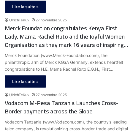
Lire la suite »
UlrichTeKuv
27 novembre 2025
Merck Foundation congratulates Kenya First
Lady, Mama Rachel Ruto and the Joyful Women
Organisation as they mark 16 years of inspiring
women economic empowerment
Merck Foundation (www.Merck-Foundation.com), the
philanthropic arm of Merck KGaA Germany, extends heartfelt
congratulations to H.E. Mama Rachel Ruto E.G.H., First…
Lire la suite »
UlrichTeKuv
27 novembre 2025
Vodacom M-Pesa Tanzania Launches Cross-
Border payments across the Globe
Vodacom Tanzania (www.Vodacom.com), the country’s leading
telco company, is revolutionizing cross-border trade and digital