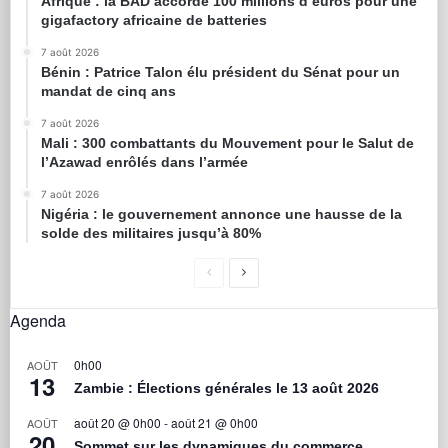
Afrique : la BAD accorde 100 millions d’euros pour une
gigafactory africaine de batteries
7 août 2026
Bénin : Patrice Talon élu président du Sénat pour un
mandat de cinq ans
7 août 2026
Mali : 300 combattants du Mouvement pour le Salut de
l’Azawad enrôlés dans l’armée
7 août 2026
Nigéria : le gouvernement annonce une hausse de la
solde des militaires jusqu’à 80%
Agenda
0h00
AOÛT
13
Zambie : Élections générales le 13 août 2026
août 20 @ 0h00
-
août 21 @ 0h00
AOÛT
20
Sommet sur les dynamiques du commerce