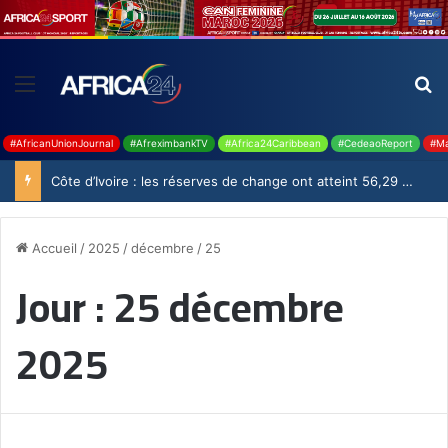
#AfricanUnionJournal
#AfreximbankTV
#Africa24Caribbean
#CedeaoReport
#Ma
Côte d’Ivoire : les réserves de change ont atteint 56,29 milliards USD en juillet
Accueil
/
2025
/
décembre
/
25
Jour :
25 décembre
2025